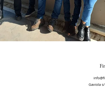
Fi
info@f
Gaviola s